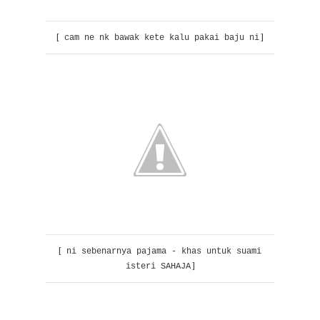
[
]
cam ne nk bawak kete kalu pakai baju ni
[
ni sebenarnya pajama - khas untuk suami
]
isteri SAHAJA