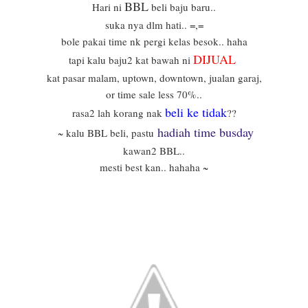
BBL
Hari ni
beli baju baru..
suka nya dlm hati.. =,=
bole pakai time nk pergi kelas besok.. haha
DIJUAL
tapi kalu baju2 kat bawah ni
kat pasar malam, uptown, downtown, jualan garaj,
or time sale less 70%..
beli ke tidak
rasa2 lah korang nak
??
hadiah time busday
~ kalu BBL beli, pastu
kawan2 BBL..
mesti best kan.. hahaha ~