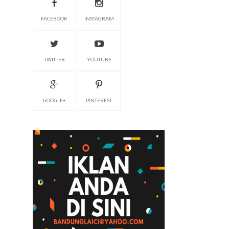
FACEBOOK
INSTAGRAM
TWITTER
YOUTUBE
GOOGLE+
PINTEREST