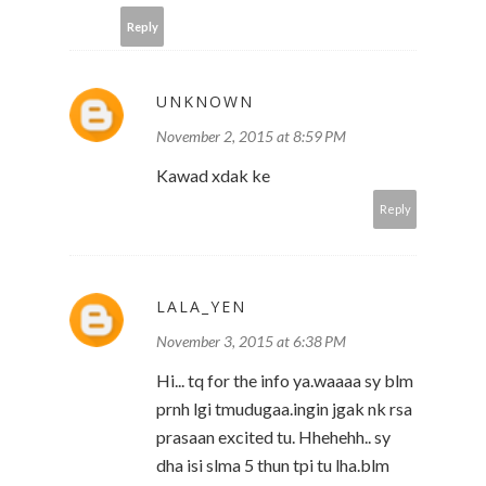
Reply
UNKNOWN
November 2, 2015 at 8:59 PM
Kawad xdak ke
Reply
LALA_YEN
November 3, 2015 at 6:38 PM
Hi... tq for the info ya.waaaa sy blm
prnh lgi tmudugaa.ingin jgak nk rsa
prasaan excited tu. Hhehehh.. sy
dha isi slma 5 thun tpi tu lha.blm