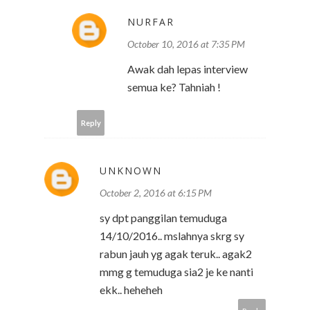
NURFAR
October 10, 2016 at 7:35 PM
Awak dah lepas interview
semua ke? Tahniah !
Reply
UNKNOWN
October 2, 2016 at 6:15 PM
sy dpt panggilan temuduga
14/10/2016.. mslahnya skrg sy
rabun jauh yg agak teruk.. agak2
mmg g temuduga sia2 je ke nanti
ekk.. heheheh