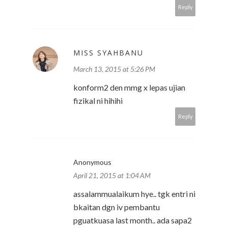
Reply
MISS SYAHBANU
March 13, 2015 at 5:26 PM
konform2 den mmg x lepas ujian
fizikal ni hihihi
Reply
Anonymous
April 21, 2015 at 1:04 AM
assalammualaikum hye.. tgk entri ni
bkaitan dgn iv pembantu
pguatkuasa last month.. ada sapa2