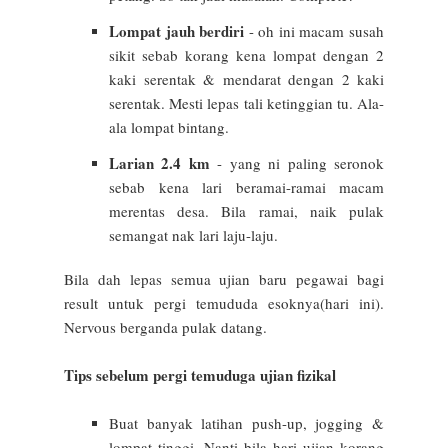
Lompat jauh berdiri
- oh ini macam susah
sikit sebab korang kena lompat dengan 2
kaki serentak & mendarat dengan 2 kaki
serentak. Mesti lepas tali ketinggian tu. Ala-
ala lompat bintang.
Larian 2.4 km
- yang ni paling seronok
sebab kena lari beramai-ramai macam
merentas desa. Bila ramai, naik pulak
semangat nak lari laju-laju.
Bila dah lepas semua ujian baru pegawai bagi
result untuk pergi temududa esoknya(hari ini).
Nervous berganda pulak datang.
Tips sebelum pergi temuduga ujian fizikal
Buat banyak latihan push-up, jogging &
lompat tinggi. Nanti bila hari ujian korang