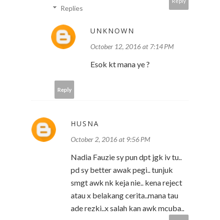
Reply
Replies
UNKNOWN
October 12, 2016 at 7:14 PM
Esok kt mana ye ?
Reply
HUSNA
October 2, 2016 at 9:56 PM
Nadia Fauzie sy pun dpt jgk iv tu..
pd sy better awak pegi.. tunjuk
smgt awk nk keja nie.. kena reject
atau x belakang cerita..mana tau
ade rezki..x salah kan awk mcuba..