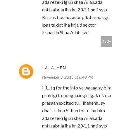
ada rezeki lgi.in shaa Allah.ada
nnti.sabr ja lha kn.23/11 nnti sy p
Kursus tips tu.. xsbr plk .harap sgt
lpas tu dpt lha krja d sektor
krjaan.in Shaa Allah kan.
Reply
LALA_YEN
November 3, 2015 at 6:40 PM
Hi... tq for the info ya.waaaa sy blm
prnh lgi tmudugaa.ingin jgak nk rsa
prasaan excited tu. Hhehehh.. sy
dha isi slma 5 thun tpi tu lha.blm
ada rezeki lgi.in shaa Allah.ada
nnti.sabr ja lha kn.23/11 nnti sy p