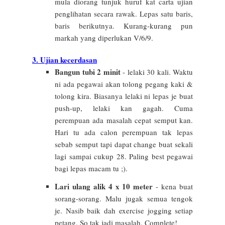
mula diorang tunjuk huruf kat carta ujian
penglihatan secara rawak. Lepas satu baris,
baris berikutnya. Kurang-kurang pun
markah yang diperlukan V/6/9.
3. Ujian kecerdasan
Bangun tubi 2 minit
- lelaki 30 kali. Waktu
ni ada pegawai akan tolong pegang kaki &
tolong kira. Biasanya lelaki ni lepas je buat
push-up, lelaki kan gagah. Cuma
perempuan ada masalah cepat semput kan.
Hari tu ada calon perempuan tak lepas
sebab semput tapi dapat change buat sekali
lagi sampai cukup 28. Paling best pegawai
bagi lepas macam tu ;).
Lari ulang alik 4 x 10 meter
- kena buat
sorang-sorang. Malu jugak semua tengok
je. Nasib baik dah exercise jogging setiap
petang. So tak jadi masalah. Complete!