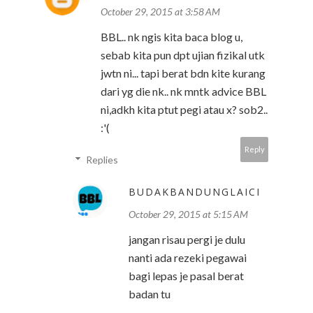
October 29, 2015 at 3:58 AM
BBL.. nk ngis kita baca blog u,
sebab kita pun dpt ujian fizikal utk
jwtn ni... tapi berat bdn kite kurang
dari yg die nk.. nk mntk advice BBL
ni,adkh kita ptut pegi atau x? sob2..
:'(
Reply
Replies
BUDAKBANDUNGLAICI
October 29, 2015 at 5:15 AM
jangan risau pergi je dulu
nanti ada rezeki pegawai
bagi lepas je pasal berat
badan tu