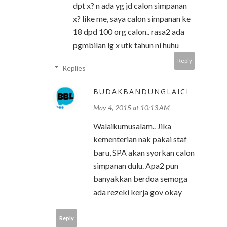
dpt x? n ada yg jd calon simpanan
x? like me, saya calon simpanan ke
18 dpd 100 org calon.. rasa2 ada
pgmbilan lg x utk tahun ni huhu
Reply
Replies
BUDAKBANDUNGLAICI
May 4, 2015 at 10:13 AM
Walaikumusalam.. Jika
kementerian nak pakai staf
baru, SPA akan syorkan calon
simpanan dulu. Apa2 pun
banyakkan berdoa semoga
ada rezeki kerja gov okay
Reply