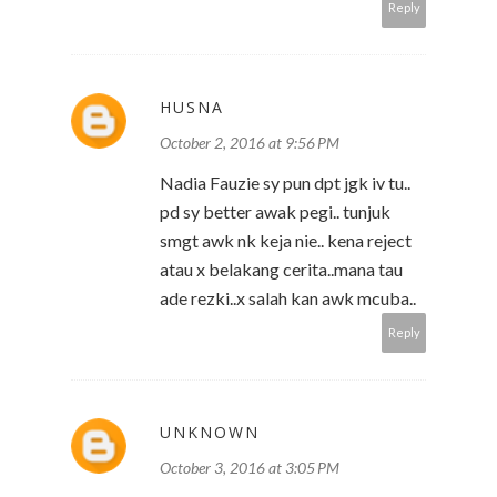
Reply
HUSNA
October 2, 2016 at 9:56 PM
Nadia Fauzie sy pun dpt jgk iv tu..
pd sy better awak pegi.. tunjuk
smgt awk nk keja nie.. kena reject
atau x belakang cerita..mana tau
ade rezki..x salah kan awk mcuba..
Reply
UNKNOWN
October 3, 2016 at 3:05 PM