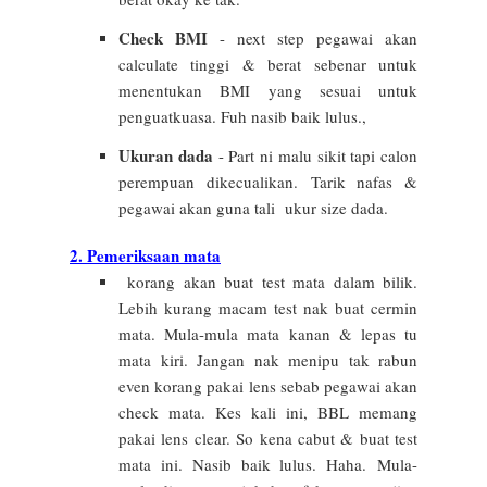
Check BMI
- next step pegawai akan
calculate tinggi & berat sebenar untuk
menentukan BMI yang sesuai untuk
penguatkuasa. Fuh nasib baik lulus.,
Ukuran dada
- Part ni malu sikit tapi calon
perempuan dikecualikan.
Tarik nafas &
pegawai akan guna tali ukur size dada.
2. Pemeriksaan mata
korang akan buat test mata dalam bilik.
Lebih kurang macam test nak buat cermin
mata. Mula-mula mata kanan & lepas tu
mata kiri. Jangan nak menipu tak rabun
even korang pakai lens sebab pegawai akan
check mata. Kes kali ini, BBL memang
pakai lens clear. So kena cabut & buat test
mata ini. Nasib baik lulus. Hah
a.
Mula-